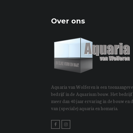
Over ons
Aquaria van Wolferen is een toonaangev
bedrijf in de Aquarium bouw. Het bedrijf
meer dan 40 jaar ervaring in de bouw en 
van ( speciale) aquaria en homaria.