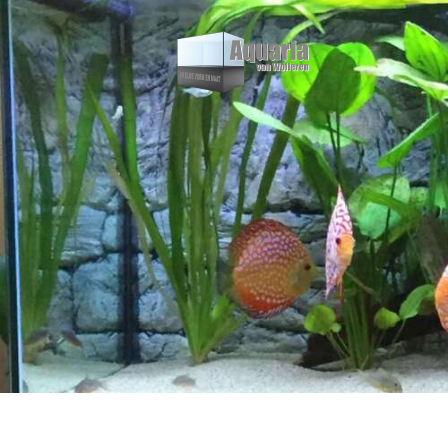
H
O
U
I
P
S
O