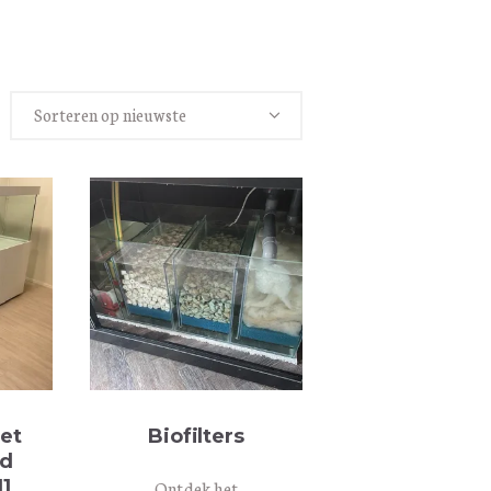
et
Biofilters
rd
1
Ontdek het