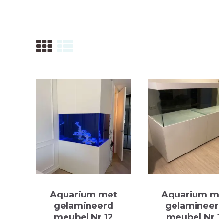
ONTACT
Aquarium met
Aquarium m
gelamineerd
gelaminee
meubel Nr 12
meubel Nr 1