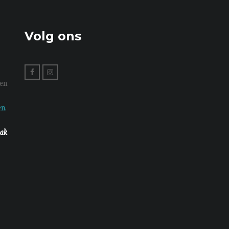
Volg ons
en
n.
aak