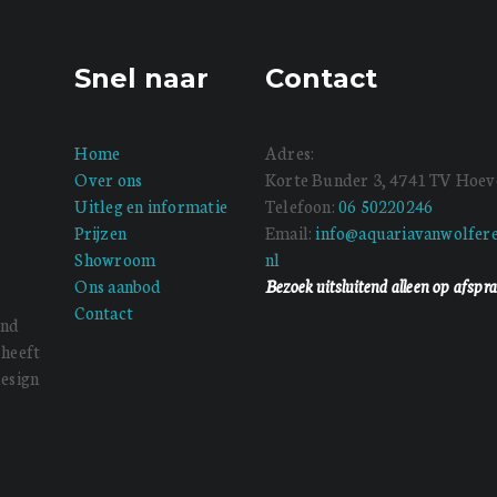
Snel naar
Contact
Home
Adres:
Over ons
Korte Bunder 3, 4741 TV Hoev
Uitleg en informatie
Telefoon:
06 50220246
Prijzen
Email:
info@aquariavanwolfere
Showroom
nl
Ons aanbod
Bezoek uitsluitend alleen op afspr
Contact
end
 heeft
design