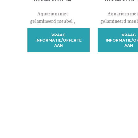
Aquarium met
Aquarium me
gelamineerd meubel ,
gelamineerd meub
voorzien van intern
voorzien van int
biologisch
biologisch
VRAAG
VRAAG
INFORMATIE/OFFERTE
INFORMATIE/O
filtersysteem.
filtersysteem.
AAN
AAN