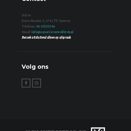
Adres:
Korte Bunder 3, 4741 TV Hoeven
Telefoon:
06 50220246
Email:
info@aquariavanwolferen.nl
Bezoek uitsluitend alleen op afspraak
Volg ons