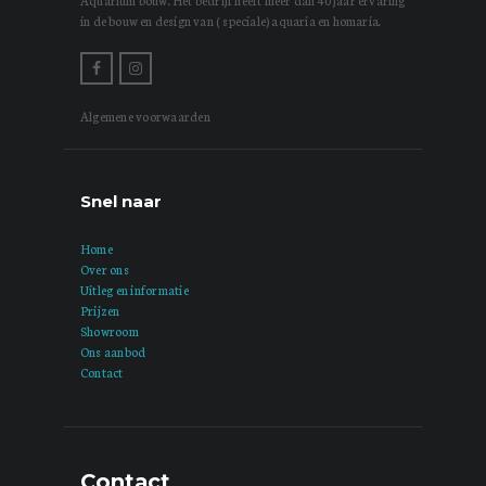
Aquarium bouw. Het bedrijf heeft meer dan 40 jaar ervaring
in de bouw en design van ( speciale) aquaria en homaria.
Algemene voorwaarden
Snel naar
Home
Over ons
Uitleg en informatie
Prijzen
Showroom
Ons aanbod
Contact
Contact