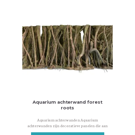
aquarium een meer realistische en natuurlijke
uitstraling te geven. Er zijn verschillende
soorten aquarium achterwanden beschikbaar,
variërend in materialen, ontwerpen en
installatiemethoden. Hier zijn enkele
veelvoorkomende…
Aquarium achterwand forest
roots
Aquarium achterwanden Aquarium
achterwanden zijn decoratieve panelen die aan
de achterkant van een aquarium worden