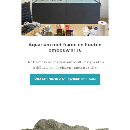
Aquarium met frame en houten
ombouw nr 16
Het frame van het aquarium biedt stevigheid en
stabiliteit aan de glazen panelen van het
aquarium. Het is gemaakt van ijzer of RVS,
afhankelijk van het ontwerp en de voorkeur van
VRAAG INFORMATIE/OFFERTE AAN
de eigenaar. De houten ombouw dient als
decoratieve bekleding rondom het aquarium en
helpt om de technische componenten van het
aquarium, zoals filters en verwarmers, uit het
zicht te…