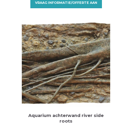
geplaatst om een aantrekkelijke achtergrond te
VRAAG INFORMATIE/OFFERTE AAN
creëren. Ze zijn ontworpen om een visueel
aantrekkelijke omgeving te bieden en het
aquarium een meer realistische en natuurlijke
uitstraling te geven. Er zijn verschillende
soorten aquarium achterwanden beschikbaar,
variërend in materialen, ontwerpen en
installatiemethoden. Hier zijn enkele
veelvoorkomende…
Aquarium achterwand river side
roots