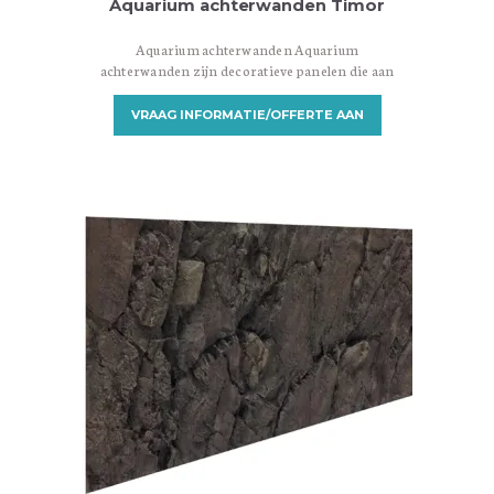
Aquarium achterwanden Timor
Aquarium achterwanden Aquarium
achterwanden zijn decoratieve panelen die aan
de achterkant van een aquarium worden
geplaatst om een aantrekkelijke achtergrond te
VRAAG INFORMATIE/OFFERTE AAN
creëren. Ze zijn ontworpen om een visueel
aantrekkelijke omgeving te bieden en het
aquarium een meer realistische en natuurlijke
uitstraling te geven. Er zijn verschillende
soorten aquarium achterwanden beschikbaar,
variërend in materialen, ontwerpen en
installatiemethoden. Hier zijn enkele
veelvoorkomende…