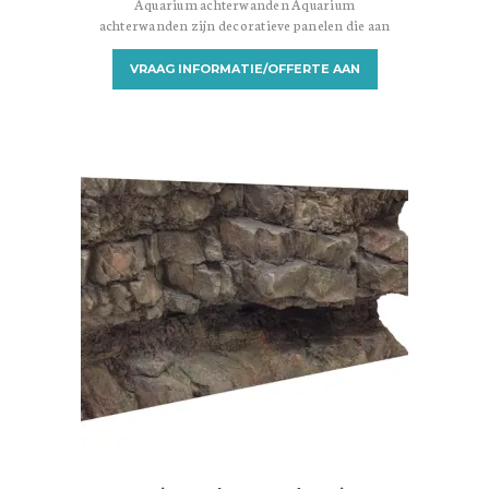
Aquarium achterwanden Aquarium
achterwanden zijn decoratieve panelen die aan
de achterkant van een aquarium worden
geplaatst om een aantrekkelijke achtergrond te
VRAAG INFORMATIE/OFFERTE AAN
creëren. Ze zijn ontworpen om een visueel
aantrekkelijke omgeving te bieden en het
aquarium een meer realistische en natuurlijke
uitstraling te geven. Er zijn verschillende
soorten aquarium achterwanden beschikbaar,
variërend in materialen, ontwerpen en
installatiemethoden. Hier zijn enkele
veelvoorkomende…