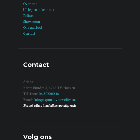
Over ons
Uitleg en informatie
Prijzen
Showroom
Ons aanbod
Contact
Contact
Adres:
Korte Bunder 3, 4741 TV Hoeven
Telefoon:
06 50220246
Email:
info@aquariavanwolferen.nl
Bezoek uitsluitend alleen op afspraak
Volg ons