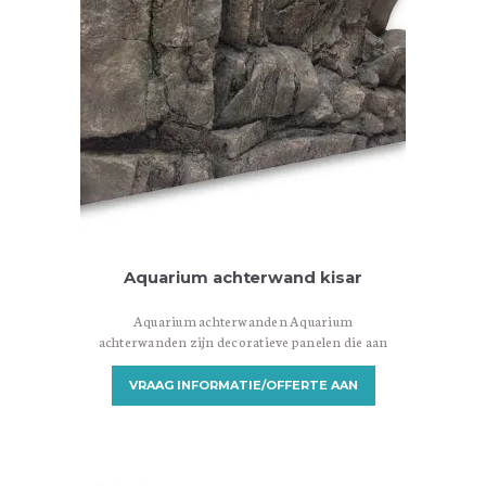
Aquarium achterwand kisar
Aquarium achterwanden Aquarium
achterwanden zijn decoratieve panelen die aan
de achterkant van een aquarium worden
geplaatst om een aantrekkelijke achtergrond te
VRAAG INFORMATIE/OFFERTE AAN
creëren. Ze zijn ontworpen om een visueel
aantrekkelijke omgeving te bieden en het
aquarium een meer realistische en natuurlijke
uitstraling te geven. Er zijn verschillende
soorten aquarium achterwanden beschikbaar,