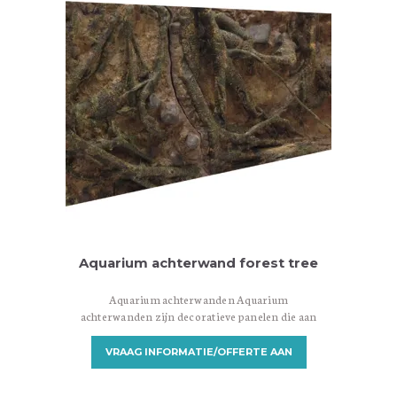
variërend in materialen, ontwerpen en
installatiemethoden. Hier zijn enkele
veelvoorkomende…
Aquarium achterwand forest tree
Aquarium achterwanden Aquarium
achterwanden zijn decoratieve panelen die aan
de achterkant van een aquarium worden
geplaatst om een aantrekkelijke achtergrond te
VRAAG INFORMATIE/OFFERTE AAN
creëren. Ze zijn ontworpen om een visueel
aantrekkelijke omgeving te bieden en het