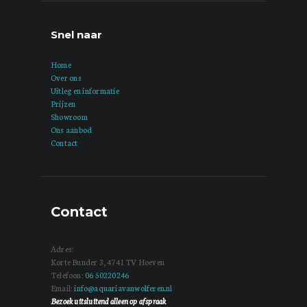
Snel naar
Home
Over ons
Uitleg en informatie
Prijzen
Showroom
Ons aanbod
Contact
Contact
Adres:
Korte Bunder 3, 4741 TV Hoeven
Telefoon:
06 50220246
Email:
info@aquariavanwolferen.nl
Bezoek uitsluitend alleen op afspraak