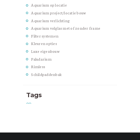
Aquarium op locatie
Aquarium project/locatie bouw
Aquarium verlichting
Aquarium volglas met of zonder frame
Filter systemen
Kleuren opties
Luxe eigenbouw
Paludarium
Rimless
Schildpaddenbak
Tags