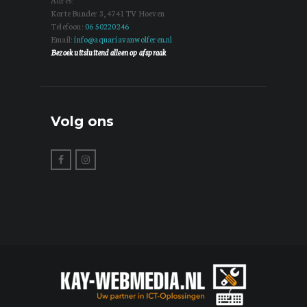
Adres:
Korte Bunder 3, 4741 TV Hoeven
Telefoon:
06 50220246
Email:
info@aquariavanwolferen.nl
Bezoek uitsluitend alleen op afspraak
Volg ons