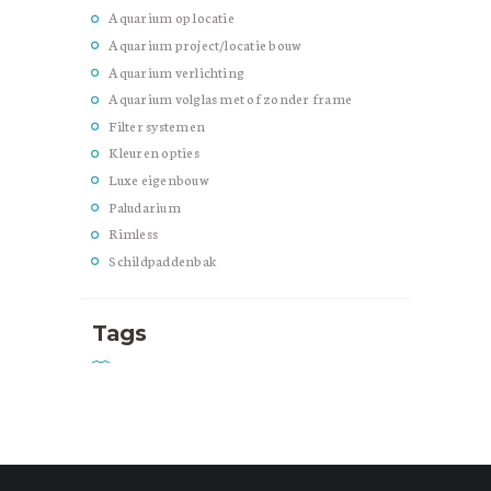
Aquarium op locatie
Aquarium project/locatie bouw
Aquarium verlichting
Aquarium volglas met of zonder frame
Filter systemen
Kleuren opties
Luxe eigenbouw
Paludarium
Rimless
Schildpaddenbak
Tags