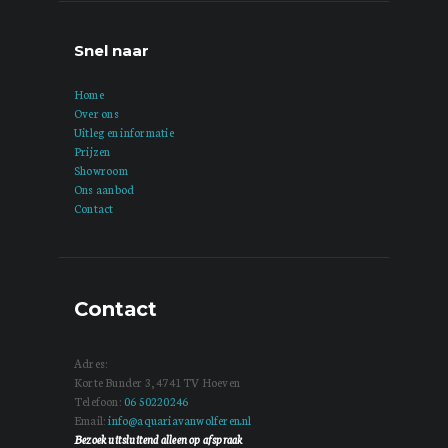
Snel naar
Home
Over ons
Uitleg en informatie
Prijzen
Showroom
Ons aanbod
Contact
Contact
Adres:
Korte Bunder 3, 4741 TV Hoeven
Telefoon:
06 50220246
Email:
info@aquariavanwolferen.nl
Bezoek uitsluitend alleen op afspraak