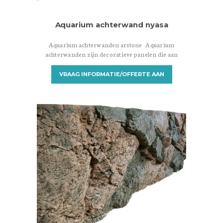
Aquarium achterwand nyasa
Aquarium achterwanden arstone Aquarium
achterwanden zijn decoratieve panelen die aan
de achterkant van een aquarium worden
geplaatst om een aantrekkelijke achtergrond te
VRAAG INFORMATIE/OFFERTE AAN
creëren. Ze zijn ontworpen om een visueel
aantrekkelijke omgeving te bieden en het
aquarium een meer realistische en natuurlijke
uitstraling te geven. Er zijn verschillende
soorten aquarium achterwanden beschikbaar,
variërend in materialen, ontwerpen en
installatiemethoden. Hier zijn…