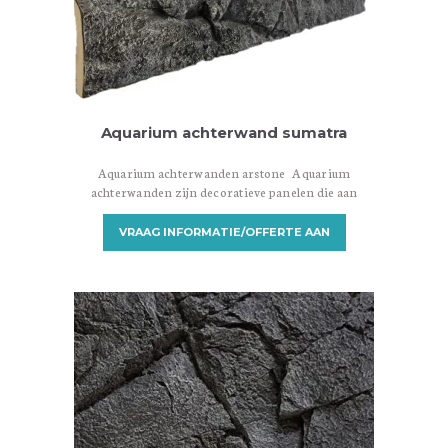
Aquarium achterwand sumatra
Aquarium achterwanden arstone Aquarium
achterwanden zijn decoratieve panelen die aan
de achterkant van een aquarium worden
geplaatst om een aantrekkelijke achtergrond te
VRAAG INFORMATIE/OFFERTE AAN
creëren. Ze zijn ontworpen om een visueel
aantrekkelijke omgeving te bieden en het
aquarium een meer realistische en natuurlijke
uitstraling te geven. Er zijn verschillende
soorten aquarium achterwanden beschikbaar,
variërend in materialen, ontwerpen en
installatiemethoden. Hier zijn…