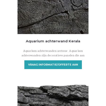
Aquarium achterwand Kerala
Aquarium achterwanden arstone Aquarium
achterwanden zijn decoratieve panelen die aan
de achterkant van een aquarium worden
geplaatst om een aantrekkelijke achtergrond te
VRAAG INFORMATIE/OFFERTE AAN
creëren. Ze zijn ontworpen om een visueel
aantrekkelijke omgeving te bieden en het
aquarium een meer realistische en natuurlijke
uitstraling te geven. Er zijn verschillende
soorten aquarium achterwanden beschikbaar,
variërend in materialen, ontwerpen en
installatiemethoden. Hier zijn…