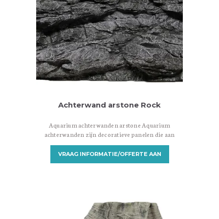
Achterwand arstone Rock
Aquarium achterwanden arstone Aquarium
achterwanden zijn decoratieve panelen die aan
de achterkant van een aquarium worden
geplaatst om een aantrekkelijke achtergrond te
VRAAG INFORMATIE/OFFERTE AAN
creëren. Ze zijn ontworpen om een visueel
aantrekkelijke omgeving te bieden en het
aquarium een meer realistische en natuurlijke
uitstraling te geven. Er zijn verschillende
soorten aquarium achterwanden beschikbaar,
variërend in materialen, ontwerpen en
installatiemethoden. Hier zijn enkele…