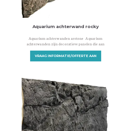
Aquarium achterwand rocky
Aquarium achterwanden arstone Aquarium
achterwanden zijn decoratieve panelen die aan
de achterkant van een aquarium worden
geplaatst om een aantrekkelijke achtergrond te
VRAAG INFORMATIE/OFFERTE AAN
creëren. Ze zijn ontworpen om een visueel
aantrekkelijke omgeving te bieden en het
aquarium een meer realistische en natuurlijke
uitstraling te geven. Er zijn verschillende
soorten aquarium achterwanden beschikbaar,
variërend in materialen, ontwerpen en
installatiemethoden. Hier zijn…