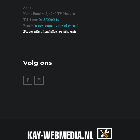
Adres:
Korte Bunder 3, 4741 TV Hoeven
Telefoon:
06 50220246
Email:
info@aquariavanwolferen.nl
Bezoek uitsluitend alleen op afspraak
Volg ons