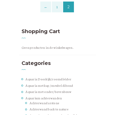
soorten aquarium achterwanden beschikbaar,
variërend in materialen, ontwerpen en
1
2
←
installatiemethoden. Hier zijn enkele…
Shopping Cart
Geen producten in de winkelwagen.
Categories
Aquaria Doorkijk/roomdivider
Aquaria met kap /meubel dibond
Aquaria met onder/bovenbouw
Aquarium achterwanden
Achterwand arstone
Achterwand back to nature