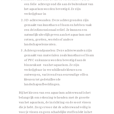
een folie achtergrond die aan de buitenkant van
het aquarium worden bevestigd. Ze zijn
verkrijgbaar in
3D-achterwanden: Deze achtergronden zijn
gemaakt van kunsthars of foam en hebben vaak
een driedimensionaal reliëf. Ze kunnen een
natuurlijk uiterlijk geven aan het aquarium met
rotsen, grotten, wortels of andere
landschapselementen.
Achtergrondpanelen: Deze achterwanden zijn
gemaakt van materialen zoals kunsthars of foam
of PVC en kunnen worden bevestigd aan de
binnenkant van het aquarium. Ze zijn
verkrijgbaar in verschillende kleuren en
ontwerpen, variërend van eenvoudige effen
kleuren tot gedetailleerde
landschapsafbeeldingen.
Bij het kiezen van een aquarium achterwand is het
belangrijk om rekening te houden met de grootte
van het aquarium, de inrichting en de soort vissen
die je hebt. Zorg ervoor dat de achterwand veilig is
voor je vissen en geen schadelijke stoffen lekt in het