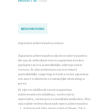
1700
PRODUCT-ID:
BESCHRIJVING
Aquarium achterwanden arstone
Aquarium achterwanden zijn decoratieve panelen
die aan de achterkant van een aquarium worden
geplaatst om een aantrekkelijke achtergrond te
creëren. Ze zijn ontworpen om een visueel
aantrekkelijke omgeving te bieden en het aquarium
een meer realistische en natuurlijke uitstraling te
geven.
Er zijn verschillende soorten aquarium
achterwanden beschikbaar, variërend in
materialen, ontwerpen en installatiemethoden. Hier
zijn enkele veelvoorkomende typen achterwanden:
Achterwand folie zwart of wit of blauw : Dit is