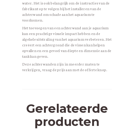
water. Het is ook belangrijk om de instructies van de
fabrikant op te volgen bij het installeren van de
achterwand om schade aan het aquarium te
voorkomen.
Het toevoegen van een achterwand aan je aquarium
kan een prachtige visuele impact hebben en de
algehele uitstraling van het aquarium verbeteren. Het
creëert een achtergrond die de vissen kan helpen
opvallen en een gevoel van diepte en dimensie aan de
tank kan geven.
Deze achterwanden zijn in meerder maten te
verkrijgen, vraag de prijs aan met de offerte knop.
Gerelateerde
producten