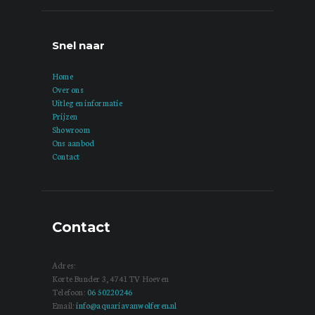
Snel naar
Home
Over ons
Uitleg en informatie
Prijzen
Showroom
Ons aanbod
Contact
Contact
Adres:
Korte Bunder 3, 4741 TV Hoeven
Telefoon:
06 50220246
Email:
info@aquariavanwolferen.nl