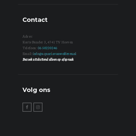
Contact
Adres:
Korte Bunder 3, 4741 TV Hoeven
Telefoon:
06 50220246
Email:
info@aquariavanwolferen.nl
Bezoek uitsluitend alleen op afspraak
Volg ons