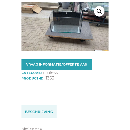
VRAAG INFORMATIE/OFFERTE AAN
rimless
CATEGORIE:
1353
PRODUCT-ID:
BESCHRIJVING
Rimless nr 5