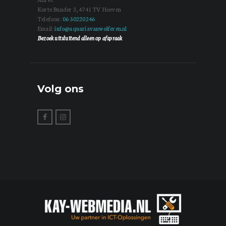
Korte Bunder 3, 4741 TV Hoeven
Telefoon:
06 50220246
Email:
info@aquariavanwolferen.nl
Bezoek uitsluitend alleen op afspraak
Volg ons