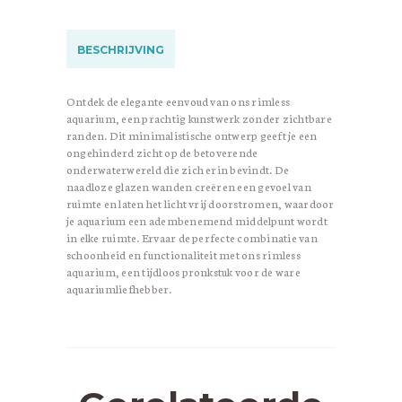
BESCHRIJVING
Ontdek de elegante eenvoud van ons rimless
aquarium, een prachtig kunstwerk zonder zichtbare
randen. Dit minimalistische ontwerp geeft je een
ongehinderd zicht op de betoverende
onderwaterwereld die zich erin bevindt. De
naadloze glazen wanden creëren een gevoel van
ruimte en laten het licht vrij doorstromen, waardoor
je aquarium een adembenemend middelpunt wordt
in elke ruimte. Ervaar de perfecte combinatie van
schoonheid en functionaliteit met ons rimless
aquarium, een tijdloos pronkstuk voor de ware
aquariumliefhebber.