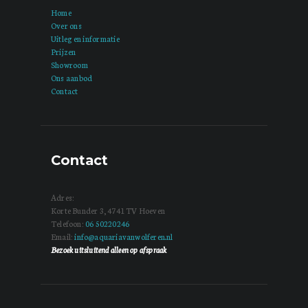
Home
Over ons
Uitleg en informatie
Prijzen
Showroom
Ons aanbod
Contact
Contact
Adres:
Korte Bunder 3, 4741 TV Hoeven
Telefoon:
06 50220246
Email:
info@aquariavanwolferen.nl
Bezoek uitsluitend alleen op afspraak