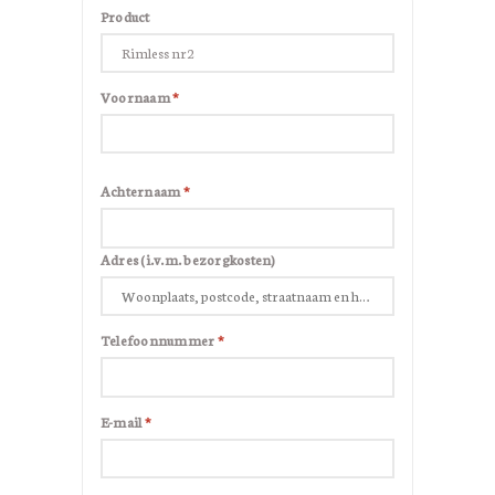
Product
Voornaam
*
Achternaam
*
Adres (i.v.m. bezorgkosten)
Telefoonnummer
*
E-mail
*