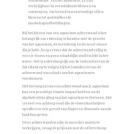
verkrijgbaar in verschillende kleuren en
ontwerpen, variërend van eenvoudige effen
kleuren tot gedetailleerde
landschapsafbeeldingen.
Bij het kiezen van een aquarium achterwand is het
belangrijk om rekening te houden met de grootte
van het aquarium, de inrichting en de soort vissen
die je hebt. Zorg ervoor dat de achterwand veilig is
voor je vissen en geen schadelijke stoffen lekt in het
water. Het is ook belangrijk om de instructies van de
fabrikant op te volgen bij het installeren van de
achterwand om schade aan het aquarium te
voorkomen.
Het toevoegen van een achterwand aan je aquarium
kan een prachtige visuele impact hebben en de
algehele uitstraling van het aquarium verbeteren. Het
creëert een achtergrond die de vissen kan helpen
opvallen en een gevoel van diepte en dimensie aan de
tank kan geven.
Deze achterwanden zijn in meerder maten te
verkrijgen, vraag de prijs aan met de offerte knop.