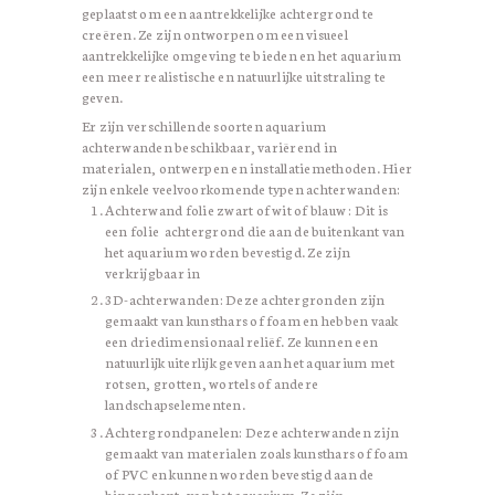
geplaatst om een aantrekkelijke achtergrond te
creëren. Ze zijn ontworpen om een visueel
aantrekkelijke omgeving te bieden en het aquarium
een meer realistische en natuurlijke uitstraling te
geven.
Er zijn verschillende soorten aquarium
achterwanden beschikbaar, variërend in
materialen, ontwerpen en installatiemethoden. Hier
zijn enkele veelvoorkomende typen achterwanden:
Achterwand folie zwart of wit of blauw : Dit is
een folie achtergrond die aan de buitenkant van
het aquarium worden bevestigd. Ze zijn
verkrijgbaar in
3D-achterwanden: Deze achtergronden zijn
gemaakt van kunsthars of foam en hebben vaak
een driedimensionaal reliëf. Ze kunnen een
natuurlijk uiterlijk geven aan het aquarium met
rotsen, grotten, wortels of andere
landschapselementen.
Achtergrondpanelen: Deze achterwanden zijn
gemaakt van materialen zoals kunsthars of foam
of PVC en kunnen worden bevestigd aan de
binnenkant van het aquarium. Ze zijn