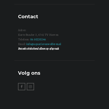
Contact
Adres:
Korte Bunder 3, 4741 TV Hoeven
Telefoon:
06 50220246
Email:
info@aquariavanwolferen.nl
Bezoek uitsluitend alleen op afspraak
Volg ons