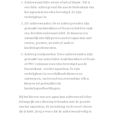
Achterwand folie zwart of wit of blauw : Dit is
een folie achtergrond die aan de buitenkant van
het aquarium worden bevestigd. Ze zijn
verkrijgbaar in
3D-achterwanden: Deze achtergronden zijn
gemaakt van kunsthars of foam en hebben vaak
een driedimensionaal reliëf. Ze kunnen een
natuurlijk uiterlijk geven aan het aquarium met
rotsen, grotten, wortels of andere
landschapselementen.
Achtergrondpanelen: Deze achterwanden zijn
gemaakt van materialen zoals kunsthars of foam
of PVC en kunnen worden bevestigd aan de
binnenkant van het aquarium. Ze zijn
verkrijgbaar in verschillende kleuren en
ontwerpen, variërend van eenvoudige effen
kleuren tot gedetailleerde
landschapsafbeeldingen.
Bij het kiezen van een aquarium achterwand is het
belangrijk om rekening te houden met de grootte
van het aquarium, de inrichting en de soort vissen
die je hebt. Zorg ervoor dat de achterwand veilig is