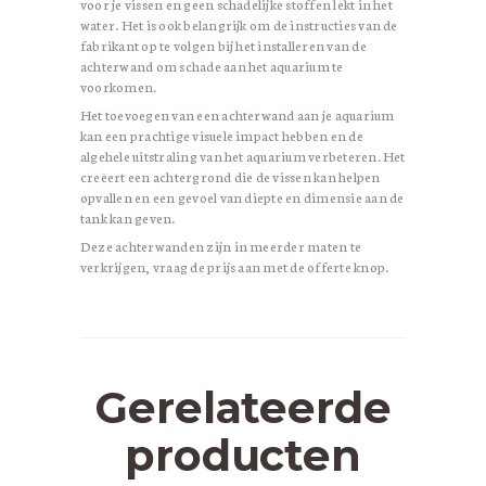
voor je vissen en geen schadelijke stoffen lekt in het
water. Het is ook belangrijk om de instructies van de
fabrikant op te volgen bij het installeren van de
achterwand om schade aan het aquarium te
voorkomen.
Het toevoegen van een achterwand aan je aquarium
kan een prachtige visuele impact hebben en de
algehele uitstraling van het aquarium verbeteren. Het
creëert een achtergrond die de vissen kan helpen
opvallen en een gevoel van diepte en dimensie aan de
tank kan geven.
Deze achterwanden zijn in meerder maten te
verkrijgen, vraag de prijs aan met de offerte knop.
Gerelateerde
producten