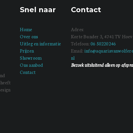
Snel naar
Contact
Home
Adres:
Over ons
Korte Bunder 3, 4741 TV Hoev
Uitleg en informatie
Telefoon:
06 50220246
Prijzen
Email:
info@aquariavanwolfere
Showroom
nl
Ons aanbod
Bezoek uitsluitend alleen op afspr
Contact
end
 heeft
design