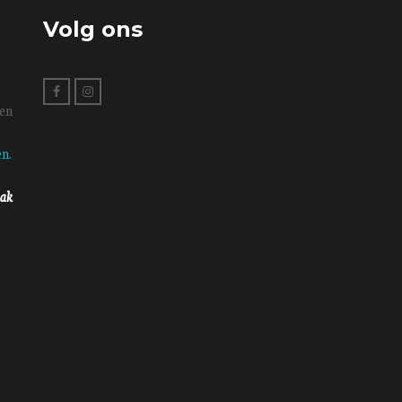
Volg ons
en
n.
aak