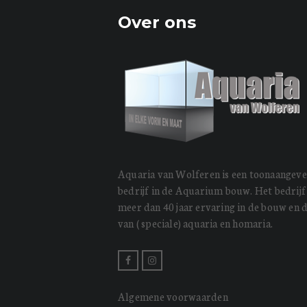
Over ons
Aquaria van Wolferen is een toonaangev
bedrijf in de Aquarium bouw. Het bedrijf
meer dan 40 jaar ervaring in de bouw en 
van ( speciale) aquaria en homaria.
Algemene voorwaarden