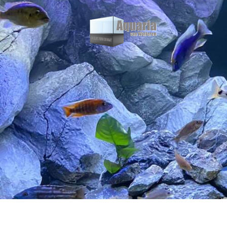
H
O
U
I
P
S
O