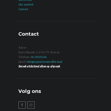
Ons aanbod
Contact
Contact
Adres:
Korte Bunder 3, 4741 TV Hoeven
Telefoon:
06 50220246
Email:
info@aquariavanwolferen.nl
Bezoek uitsluitend alleen op afspraak
Volg ons