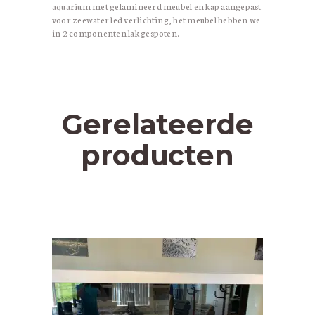
aquarium met gelamineerd meubel en kap aangepast
voor zeewater led verlichting, het meubel hebben we
in 2 componenten lak gespoten.
Gerelateerde
producten