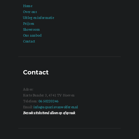
Home
Over ons
Uitleg en informatie
Prijzen
Showroom
Ons aanbod
Contact
Contact
Adres:
Korte Bunder 3, 4741 TV Hoeven
Telefoon:
06 50220246
Email:
info@aquariavanwolferen.nl
Bezoek uitsluitend alleen op afspraak