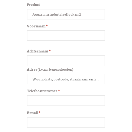
Product
Voornaam
*
Achternaam
*
Adres (i.v.m. bezorgkosten)
Telefoonnummer
*
E-mail
*