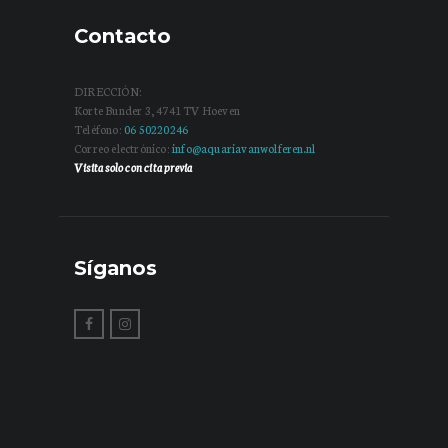
Contacto
DIRECCIÓN:
Korte Bunder 3, 4741 TV Hoeven
Teléfono:
06 50220246
Correo electrónico:
info@aquariavanwolferen.nl
Visita solo con cita previa
Síganos